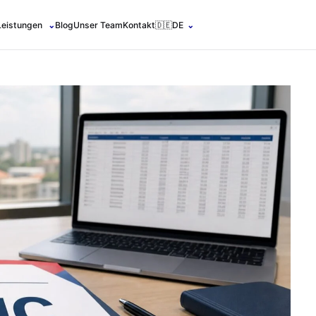
Leistungen
⌄
Blog
Unser Team
Kontakt
🇩🇪
DE
⌄