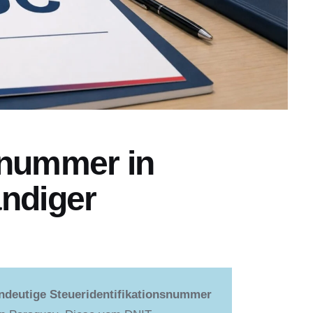
snummer in
ändiger
indeutige Steueridentifikationsnummer