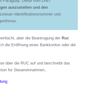
t in Paraguay. Diese vom DNIT
gen auszustellen und den
tzsteuer-Identifikationsnummer und
gorithmus.
einfacht, aber die Beantragung der
Ruc
h die Eröffnung eines Bankkontos oder die
se über die RUC auf und beschreibt das
ktion für Steuereinnahmen..
dung