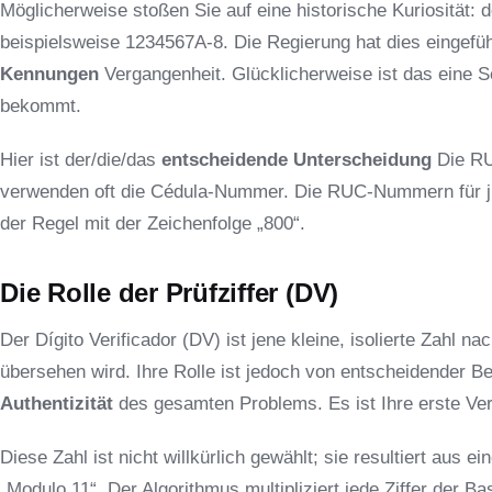
Möglicherweise stoßen Sie auf eine historische Kuriosität: 
beispielsweise 1234567A-8. Die Regierung hat dies eingefü
Kennungen
Vergangenheit. Glücklicherweise ist das eine S
bekommt.
Hier ist der/die/das
entscheidende Unterscheidung
Die RU
verwenden oft die Cédula-Nummer. Die RUC-Nummern für ju
der Regel mit der Zeichenfolge „800“.
Die Rolle der Prüfziffer (DV)
Der Dígito Verificador (DV) ist jene kleine, isolierte Zahl na
übersehen wird. Ihre Rolle ist jedoch von entscheidender B
Authentizität
des gesamten Problems. Es ist Ihre erste Ver
Diese Zahl ist nicht willkürlich gewählt; sie resultiert aus 
„Modulo 11“. Der Algorithmus multipliziert jede Ziffer der Ba