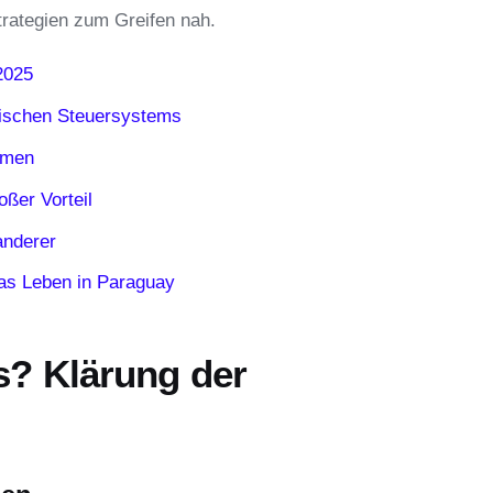
trategien zum Greifen nah.
2025
ayischen Steuersystems
hmen
oßer Vorteil
anderer
as Leben in Paraguay
s? Klärung der