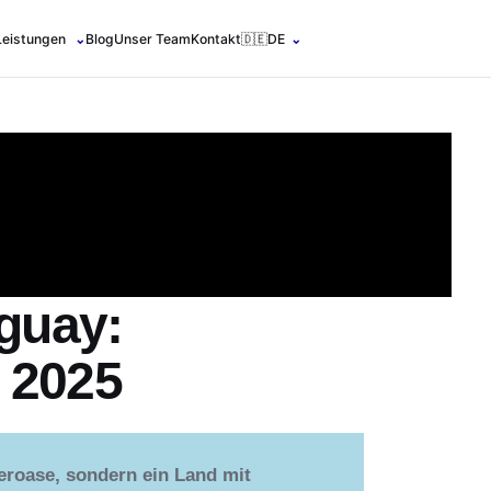
Leistungen
⌄
Blog
Unser Team
Kontakt
🇩🇪
DE
⌄
guay:
 2025
eroase, sondern ein Land mit