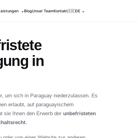
Leistungen
⌄
Blog
Unser Team
Kontakt
🇩🇪
DE
⌄
ristete
gung in
or, um sich in Paraguay niederzulassen. Es
hnen erlaubt, auf paraguayischem
ht sie Ihnen den Erwerb der
unbefristeten
haltsrecht
.
u oder von einer Website zur anderen