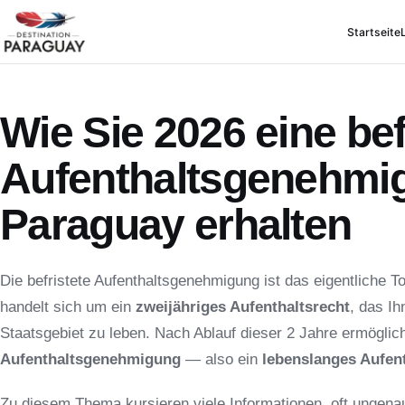
Startseite
Wie Sie 2026 eine bef
Aufenthaltsgenehmi
Paraguay erhalten
Die befristete Aufenthaltsgenehmigung ist das eigentliche T
handelt sich um ein
zweijähriges Aufenthaltsrecht
, das I
Staatsgebiet zu leben. Nach Ablauf dieser 2 Jahre ermöglic
Aufenthaltsgenehmigung
— also ein
lebenslanges Aufent
Zu diesem Thema kursieren viele Informationen, oft ungena