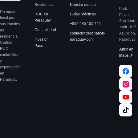
Residencia
Nuestro equipo
Park
Un equipo
RUC en
Guías prácticas
Plaza,
local para
Paraguay
San Juan
+595 986 100 745
sus trámites
XXIII 1815
Contabilidad
de
contact@destination-
Asunción,
residencia,
Investor
paraguay.com
Paraguay
Cédula,
Pass
RUC,
Abrir en
contabilidad
Maps ↗
y
expatriación
en
Paraguay.