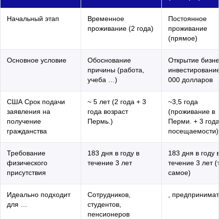
Начальный этап
Временное
Постоянное
проживание (2 года)
проживание
(прямое)
Основное условие
Обоснование
Открытие бизне
причины (работа,
инвестировани
учеба …)
000 долларов
США Срок подачи
~ 5 лет (2 года + 3
~3,5 года
заявления на
года возраст
(проживание в
получение
Пермь.)
Перми. + 3 год
гражданства
посещаемости)
Требование
183 дня в году в
183 дня в году 
физического
течение 3 лет
течение 3 лет (
присутствия
самое)
Идеально подходит
Сотрудников,
, предпринима
для …
студентов,
пенсионеров