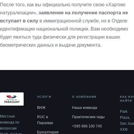
После того, как вы официально получите свою «Хартию
натурализации»,
заявление на получение паспорта не
вступает в силу
в иммиграционной службе, но в Отделе
идентификации национальной полиции. Вам необходимо
будет явиться туда физически для регистрации ваших
биометрических данных и выдачи документа.
УСЛУГИ
О КОМПАНИИ
КАК НА
НАЙТИ
ВНЖ
Наша команда
Park
Местная
RUC в
Практические гиды
Plaza,
команда по
Парагвае
San Jua
+595 986 100 745
вопросам
XXIII
Бухгалтерия