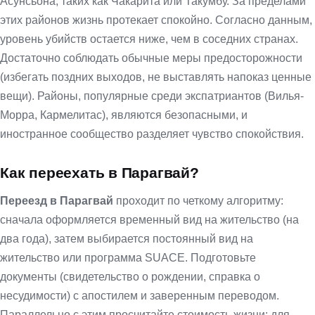
Асунсьона, таких как Чакарита или Такумбу. За пределами
этих районов жизнь протекает спокойно. Согласно данным,
уровень убийств остается ниже, чем в соседних странах.
Достаточно соблюдать обычные меры предосторожности
(избегать поздних выходов, не выставлять напоказ ценные
вещи). Районы, популярные среди экспатриантов (Вилья-
Морра, Кармелитас), являются безопасными, и
иностранное сообщество разделяет чувство спокойствия.
Как переехать в Парагвай?
Переезд в Парагвай
проходит по четкому алгоритму:
сначала оформляется временный вид на жительство (на
два года), затем выбирается постоянный вид на
жительство или программа SUACE. Подготовьте
документы (свидетельство о рождении, справка о
несудимости) с апостилем и заверенным переводом.
Параллельно с этим просчитайте стоимость жизни: для