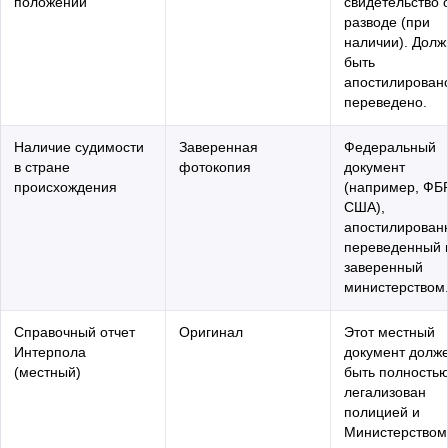
положении
свидетельство 
разводе (при
наличии). Долж
быть
апостилирован
переведено.
Наличие судимости
Заверенная
Федеральный
в стране
фотокопия
документ
происхождения
(например, ФБ
США),
апостилирован
переведенный 
заверенный
министерством
Справочный отчет
Оригинал
Этот местный
Интерпола
документ долж
(местный)
быть полность
легализован
полицией и
Министерством