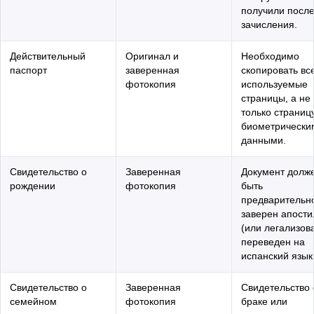
получили посл
зачисления.
Действительный
Оригинал и
Необходимо
паспорт
заверенная
скопировать вс
фотокопия
используемые
страницы, а не
только страниц
биометрически
данными.
Свидетельство о
Заверенная
Документ долж
рождении
фотокопия
быть
предварительн
заверен апост
(или легализов
переведен на
испанский язык
Свидетельство о
Заверенная
Свидетельство 
семейном
фотокопия
браке или