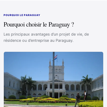
Je recommande vivement leurs services à toute
personne qui souhaite être accompagnée pour sa
résidence ou son installation au Paraguay.
POURQUOI LE PARAGUAY
Pourquoi choisir le Paraguay ?
Les principaux avantages d’un projet de vie, de
résidence ou d’entreprise au Paraguay.