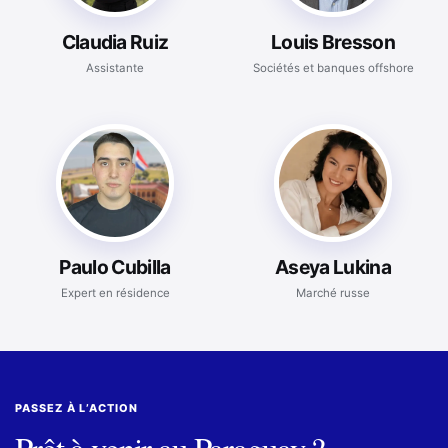
Claudia Ruiz
Louis Bresson
Assistante
Sociétés et banques offshore
Paulo Cubilla
Aseya Lukina
Expert en résidence
Marché russe
PASSEZ À L’ACTION
Prêt à venir au Paraguay ?