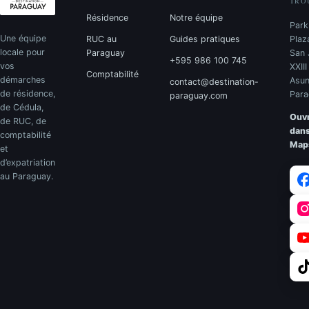
TRO
Résidence
Notre équipe
Park
Une équipe
RUC au
Guides pratiques
Plaz
locale pour
Paraguay
San 
+595 986 100 745
vos
XXII
Comptabilité
démarches
Asun
contact@destination-
de résidence,
Para
paraguay.com
de Cédula,
Ouvr
de RUC, de
dan
comptabilité
Map
et
d’expatriation
au Paraguay.