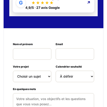
G
↗
★★★★★
Voir sur Google Maps et consulter les avis
↗
4,9/5 · 27 avis Google
Ne pas remplir ce champ
Nom et prénom
Email
Votre projet
Calendrier souhaité
En quelques mots