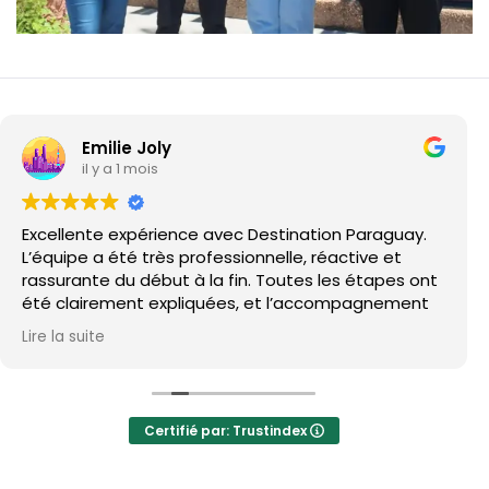
Emilie Joly
il y a 1 mois
Excellente expérience avec Destination Paraguay.
L’équipe a été très professionnelle, réactive et
rassurante du début à la fin. Toutes les étapes ont
été clairement expliquées, et l’accompagnement
sur place à Asunción a été très bien organisé.
Lire la suite
Un grand merci à Enzo et à son équipe pour leur
sérieux, leur disponibilité et leur connaissance des
démarches locales. Cela m’a permis d’avancer
Certifié par: Trustindex
beaucoup plus sereinement dans mon projet au
Paraguay.