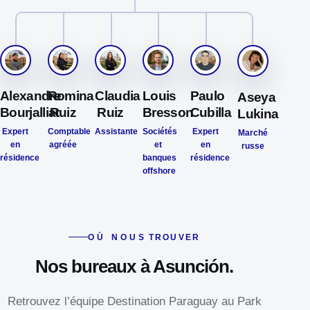
Alexandre
Romina
Claudia
Louis
Paulo
Aseya
Bourjalliat
Ruiz
Ruiz
Bresson
Cubilla
Lukina
Expert
Comptable
Assistante
Sociétés
Expert
Marché
en
agréée
et
en
russe
résidence
banques
résidence
offshore
OÙ NOUS TROUVER
Nos bureaux à Asunción.
Retrouvez l’équipe Destination Paraguay au Park