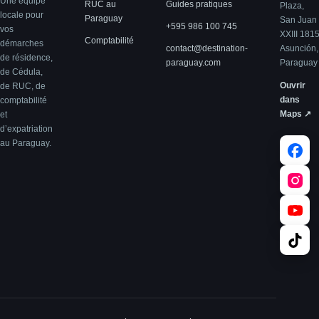
Une équipe
RUC au
Guides pratiques
Plaza,
locale pour
Paraguay
San Juan
+595 986 100 745
vos
XXIII 181
Comptabilité
démarches
contact@destination-
Asunción,
de résidence,
paraguay.com
Paraguay
de Cédula,
Ouvrir
de RUC, de
dans
comptabilité
Maps ↗
et
d’expatriation
au Paraguay.