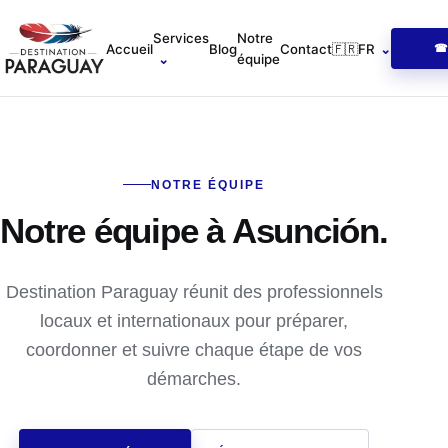
Accueil
Services
Notre
Accueil
Blog
Contact
🇫🇷
FR
⌄
☎ 
⌄
équipe
NOTRE ÉQUIPE
Notre équipe à Asunción.
Destination Paraguay réunit des professionnels
locaux et internationaux pour préparer,
coordonner et suivre chaque étape de vos
démarches.