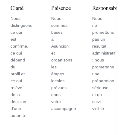
Clarté
Présence
Responsabilité
Nous
Nous
Nous
distinguons
sommes
ne
ce qui
basés
promettons
est
à
pas un
confirmé,
Asunción
résultat
ce qui
et
administratif
dépend
organisons
; nous
du
les
promettons
profil et
étapes
une
ce qui
locales
préparation
relève
prévues
sérieuse
de la
dans
et un
décision
votre
suivi
d’une
accompagnement.
visible.
autorité.