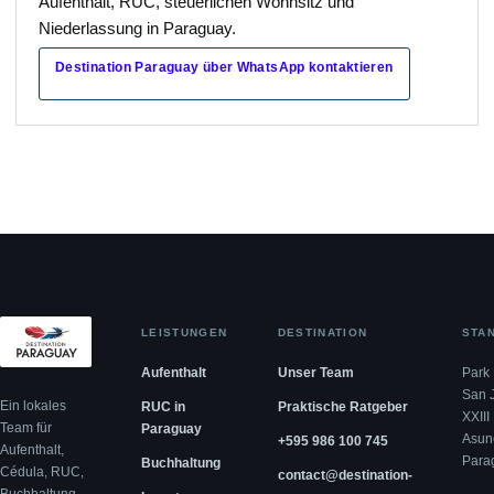
Aufenthalt, RUC, steuerlichen Wohnsitz und
Niederlassung in Paraguay.
Destination Paraguay über WhatsApp kontaktieren
LEISTUNGEN
DESTINATION
STA
Aufenthalt
Unser Team
Park 
San 
Ein lokales
RUC in
Praktische Ratgeber
XXIII
Team für
Paraguay
Asun
+595 986 100 745
Aufenthalt,
Para
Buchhaltung
Cédula, RUC,
contact@destination-