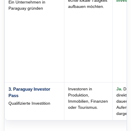
echte lokale Tätigkeit
Invest
Ein Unternehmen in
aufbauen möchten.
Paraguay gründen
3. Paraguay Investor
Investoren in
Ja.
Das 
Produktion,
direkte
Pass
Immobilien, Finanzen
dauerha
Qualifizierte Investition
oder Tourismus.
Aufent
dargeste