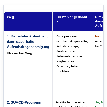
Weg
Für wen er gedacht
Direkte
ist
dauerh
Aufent
1. Befristeter Aufenthalt,
Privatpersonen,
Nein.
M
Familien, Angestellte,
einen be
dann dauerhafte
Selbstständige,
für 2 Ja
Aufenthaltsgenehmigung
Rentner oder
Klassischer Weg
Unternehmer, die
langfristig in
Paraguay leben
möchten.
2. SUACE-Programm
Ausländer, die eine
Ja, übe