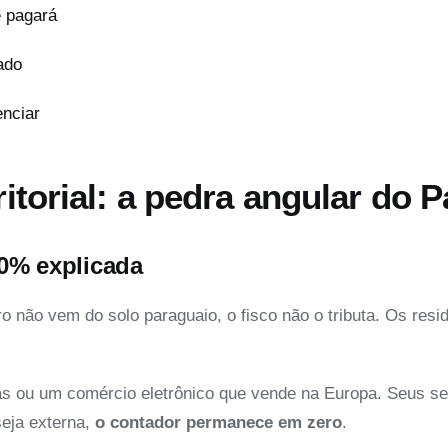
e pagará
ado
enciar
ritorial: a pedra angular do 
 0% explicada
o não vem do solo paraguaio, o fisco não o tributa. Os res
u um comércio eletrônico que vende na Europa. Seus servi
eja externa,
o contador permanece em zero
.