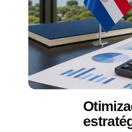
Otimiza
estraté