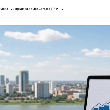
rviços
⌄
Blog
Nossa equipe
Contato
🇧🇷
PT
⌄