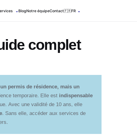
ervices
⌄
Blog
Notre équipe
Contact
🇫🇷
FR
⌄
uide complet
 un permis de résidence, mais un
dence temporaire. Elle est
indispensable
ue. Avec une validité de 10 ans, elle
e
. Sans elle, accéder aux services de
ers.