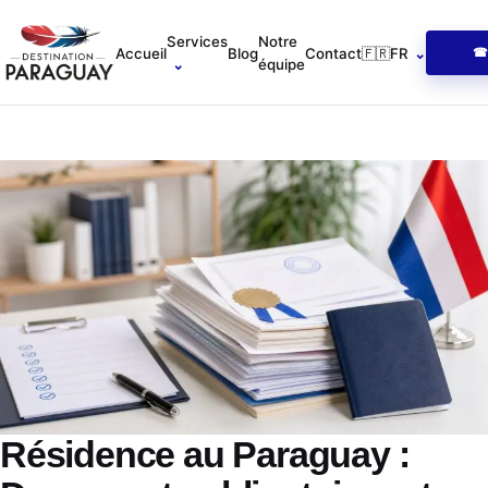
Services
Notre
Accueil
Blog
Contact
🇫🇷
FR
⌄
☎ 
⌄
équipe
Résidence au Paraguay :