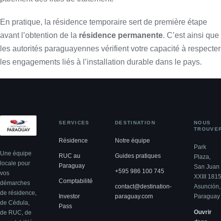
En pratique, la résidence temporaire sert de première étape
avant l’obtention de la
résidence permanente
. C’est ainsi que
les autorités paraguayennes vérifient votre capacité à respecter
les engagements liés à l’installation durable dans le pays.
SERVICES
DESTINATION
NOUS
TROUVE
Résidence
Notre équipe
Park
Une équipe
RUC au
Guides pratiques
Plaza,
locale pour
Paraguay
San Juan
+595 986 100 745
vos
XXIII 181
Comptabilité
démarches
contact@destination-
Asunción,
de résidence,
Investor
paraguay.com
Paraguay
de Cédula,
Pass
Ouvrir
de RUC, de