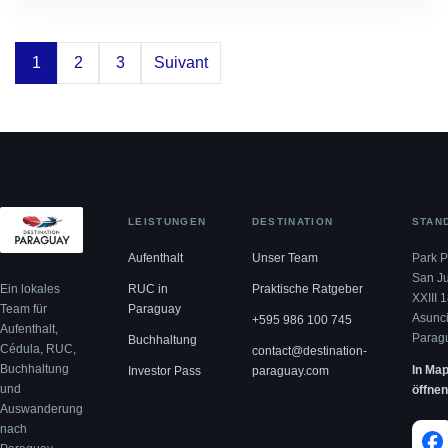
auf Transparenz…
Posts pagination
1
2
3
Suivant
LEISTUNGEN
DESTINATION
STAN
Aufenthalt
Unser Team
Park P
San J
RUC in
Praktische Ratgeber
Ein lokales
XXIII 
Paraguay
Team für
Asunci
+595 986 100 745
Aufenthalt,
Parag
Buchhaltung
Cédula, RUC,
contact@destination-
Buchhaltung
In Ma
Investor Pass
paraguay.com
und
öffne
Auswanderung
nach